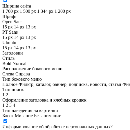
Ширина сайта
1 700 px
1 500 px
1 344 px
1 200 px
Шрифт
Open Sans
15 px
14 px
13 px
PT Sans
15 px
14 px
13 px
Ubuntu
15 px
14 px
13 px
Заголовки
Стиль
Bold
Normal
Расположение бокового меню
Слева
Справа
Тип бокового меню
Полное
Фильтр, каталог, баннер, подписка, новости, статьи
Фил
Тип поиска
1
2
Оформление заголовка и хлебных крошек
1
2
3
4
Тип наведения на картинки
Блеск
Мигание
Без анимации
Информирование об обработке персональных данных
?