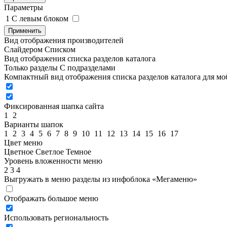
Параметры
1
C левым блоком
Применить
Вид отображения производителей
Слайдером
Списком
Вид отображения списка разделов каталога
Только разделы
С подразделами
Компактный вид отображения списка разделов каталога для м
Фиксированная шапка сайта
1
2
Варианты шапок
1
2
3
4
5
6
7
8
9
10
11
12
13
14
15
16
17
Цвет меню
Цветное
Светлое
Темное
Уровень вложенности меню
2
3
4
Выгружать в меню разделы из инфоблока «Мегаменю»
Отображать большое меню
Использовать региональность