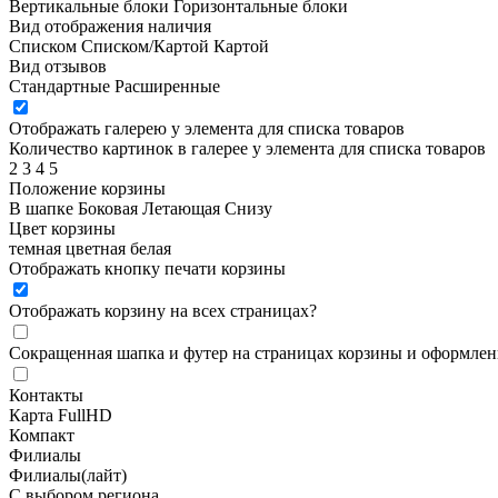
Вертикальные блоки
Горизонтальные блоки
Вид отображения наличия
Списком
Списком/Картой
Картой
Вид отзывов
Стандартные
Расширенные
Отображать галерею у элемента для списка товаров
Количество картинок в галерее у элемента для списка товаров
2
3
4
5
Положение корзины
В шапке
Боковая
Летающая
Снизу
Цвет корзины
темная
цветная
белая
Отображать кнопку печати корзины
Отображать корзину на всех страницах
?
Сокращенная шапка и футер на страницах корзины и оформлени
Контакты
Карта FullHD
Компакт
Филиалы
Филиалы(лайт)
С выбором региона