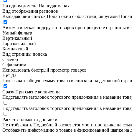
На одном домене
На поддоменах
Вид отображения регионов
Выпадающий список
Попап окно c областями, округами
Попап
Автоматическая подгрузка товаров при прокрутке страницы в 
Умный фильтр
Вертикальный
Горизонтальный
Компактный
Вид страницы поиска
С меню
С фильтром
Использовать быстрый просмотр товаров
Нет
Да
Показывать общую сумму товара в списке и на детальной стра
Сразу
При смене количества
Подставлять заголовок торгового предложения в название това
Подставлять заголовок торгового предложения в название това
Расчет стоимости доставки
Не отображать
Подробный расчет стоимости при клике на ссы
Отображать информацию о товаре в фиксированной шапке на д